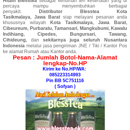
Hitam Blesstea
sebagai
Minuman teh kesehatan yang di
percaya mampu menyembuhkan berbagai
penyakit.
Distributor Blesstea
Kota
Tasikmalaya
,
Jawa
Barat
siap melayani pesanan anda
khususnya
wilayah
Kota Tasikmalaya, Jawa Barat,
Cibeureum, Purbaratu, Tamansari, Mangkubumi, Kawalu
Indihiang, Cipedes, Bungursari, Tawang,
Cihideung,
dan
sekitarnya juga seluruh Nusantara
Indonesia
melalui jasa pengiriman JNE / Tiki / Kantor Pos
ke alamat Rumah atau Kantor anda.
Pesan : Jumlah Botol-Nama-Alamat
lengkap-No.HP
Kirim ke No.HP/WA:
085223314993
Pin BB 5C751116
( Sofyan )