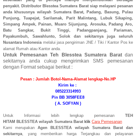
penyakit. Distributor Blesstea Sumatera Barat
siap melayani pesanan
anda khususnya
wilayah Sumatera Barat, Padang, Basung, Pulau
Punjung, Tuapejat, Sarilamak, Parit Malintang, Lubuk Sikaping,
Simpang Ampek, Painan, Muaro Sijunjung, Arosuka, Padang Aro,
Batu Sangkar, Bukit Tinggi, Padangpanjang, Pariaman,
Payakumbuh, Sawahlunto, Solok
dan sekitarnya juga seluruh
Nusantara Indonesia
melalui jasa pengiriman JNE / Tiki / Kantor Pos ke
alamat Rumah atau Kantor anda.
Untuk Pemesanan T
eh Blesstea Sumatera Barat
dan
sekitarnya anda cukup mengirimkan SMS pemesanan
dengan Format sebagai berikut :
Pesan : Jumlah Botol-Nama-Alamat lengkap-No.HP
Kirim ke :
085223314993
Pin BB 3058FEE8
( A. SOFYAN )
Untuk Informasi lebih lengkap pemesanan
TEH
HITAM
BLESSTEA
wilayah Sumatera Barat
klik
Cara Pemesanan
Kami merupakan
Agen BLESSTEA wilayah Sumatera Barat dan
sekitarnya
, yang memberikan harga Terjangkau dan pelayanan